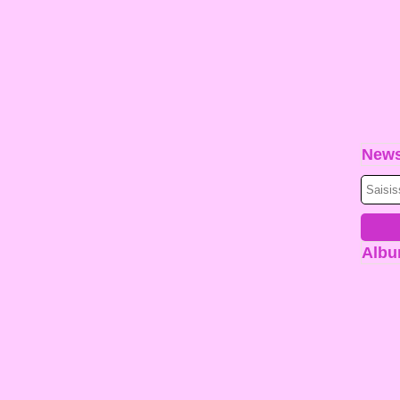
News
Albu