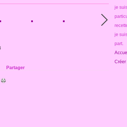
je sui
partic
recett
je sui
part.
3
Accuei
Créer
Partager