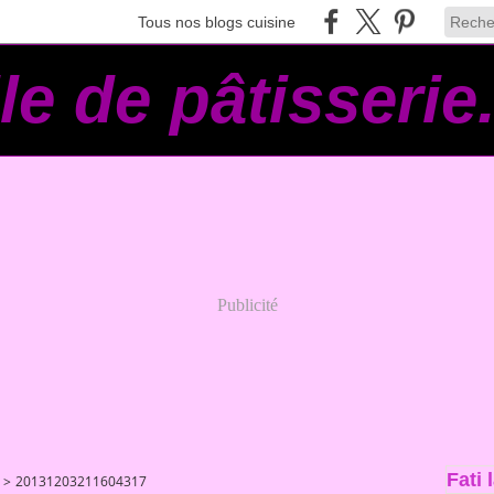
Tous nos blogs cuisine
lle de pâtisserie.
Publicité
Fati 
>
20131203211604317