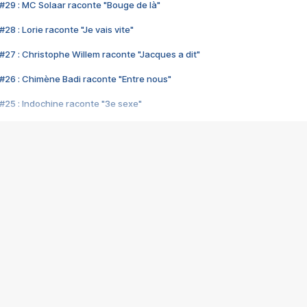
#29 : MC Solaar raconte "Bouge de là"
28 : Lorie raconte "Je vais vite"
#27 : Christophe Willem raconte "Jacques a dit"
#26 : Chimène Badi raconte "Entre nous"
#25 : Indochine raconte "3e sexe"
#24 : Zaho raconte "C'est chelou"
#23 : Patrick Bruel raconte "Au café des délices"
#22 : Kyo raconte "Le chemin"
#21 : Nolwenn Leroy raconte "Cassé"
#20 : Patrick Hernandez raconte "Born to be alive"
#19 : Lorie raconte "Près de moi"
#18 : Michael Jones raconte "A nos actes manqués" (avec Jean-Jacque
#17 : Khaled raconte "Aïcha"