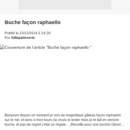
Buche façon raphaello
Publié le 23/12/2014 à 14:30
Par
follepatisserie
Bonjours depuis un moment je vois de magnifique gâteau façon raphaello
sur le net, et donc a mon tours j'ai voulu le tester mais je le fait en version
buche, et pas de regret c'étai un régale.... (Recette pour une buche) Génoise
4 œufs 1 pincée de sel...