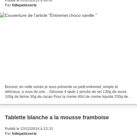
Publié le 01/01/2015 à 00:47
Par
follepatisserie
Bonsoir, en cette soirée je vous présente un petit entremet, simple et
délicieux, a vous de voir.... Génoise 4 œufs 1 pincée de sel 130g de sucre
100g de farine 30g de cacao Pour la creme 40cl de creme liquide 250g de
mascarpone 100g de sucre Les graine...
Tablette blanche a la mousse framboise
Publié le 23/12/2014 à 23:31
Par
follepatisserie