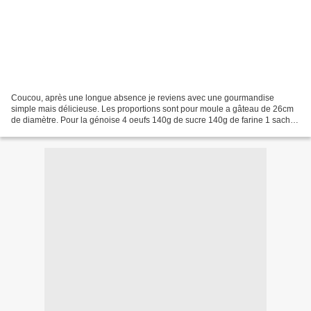
Coucou, après une longue absence je reviens avec une gourmandise
simple mais délicieuse. Les proportions sont pour moule a gâteau de 26cm
de diamètre. Pour la génoise 4 oeufs 140g de sucre 140g de farine 1 sachet
de levure chimique Melanger les œuf avec...