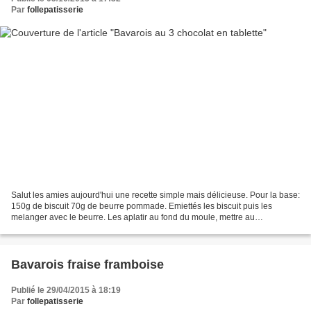
Par
follepatisserie
Salut les amies aujourd'hui une recette simple mais délicieuse. Pour la base:
150g de biscuit 70g de beurre pommade. Emiettés les biscuit puis les
melanger avec le beurre. Les aplatir au fond du moule, mettre au
congélateur, 30 min le temps que ca durcies....
Bavarois fraise framboise
Publié le 29/04/2015 à 18:19
Par
follepatisserie