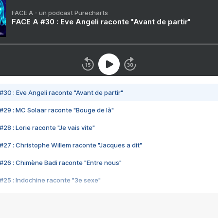
FACE A - un podcast Purecharts
FACE A #30 : Eve Angeli raconte "Avant de partir"
#30 : Eve Angeli raconte "Avant de partir"
#29 : MC Solaar raconte "Bouge de là"
28 : Lorie raconte "Je vais vite"
#27 : Christophe Willem raconte "Jacques a dit"
#26 : Chimène Badi raconte "Entre nous"
#25 : Indochine raconte "3e sexe"
#24 : Zaho raconte "C'est chelou"
#23 : Patrick Bruel raconte "Au café des délices"