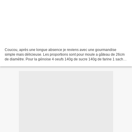
Coucou, après une longue absence je reviens avec une gourmandise
simple mais délicieuse. Les proportions sont pour moule a gâteau de 26cm
de diamètre. Pour la génoise 4 oeufs 140g de sucre 140g de farine 1 sachet
de levure chimique Melanger les œuf avec...