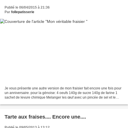
Publié le 06/04/2015 à 21:36
Par
follepatisserie
Je vous présente une autre version de mon fraisier fait encore une fois pour
un anniversaire. pour la génoise: 4 oeufs 140g de sucre 140g de farine 1
sachet de levure chimique Melanger les œuf avec un pincée de sel et le
sucre, fouette au batteur électronique...
Tarte aux fraises.... Encore une....
Publié le 09/05/2013 à 13:12