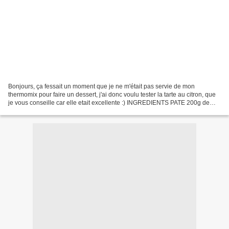
Bonjours, ça fessait un moment que je ne m'était pas servie de mon
thermomix pour faire un dessert, j'ai donc voulu tester la tarte au citron, que
je vous conseille car elle etait excellente :) INGREDIENTS PATE 200g de
farine 80g de beurre 55g eau 10g...