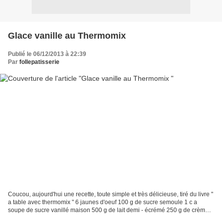
Glace vanille au Thermomix
Publié le 06/12/2013 à 22:39
Par
follepatisserie
Coucou, aujourd'hui une recette, toute simple et très délicieuse, tiré du livre "
a table avec thermomix " 6 jaunes d'oeuf 100 g de sucre semoule 1 c a
soupe de sucre vanillé maison 500 g de lait demi - écrémé 250 g de crème
fraiche liquide Mettre les...