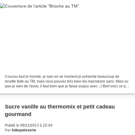
Coucou tout le monde, je sais en se moment je présente beaucoup de
recette faite au TM, mais vous pouvez très bien les reproduire sans. Mais vu
que je vien de l'avoir, il faut bien que je fasse joujou avec ;-) Bref voici ce qu'il
vous faut pour une belle...
Sucre vanille au thermomix et petit cadeau
gourmand
Publié le 09/12/2013 à 22:04
Par
follepatisserie